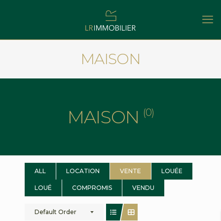
MAISON
MAISON
(0)
ALL
LOCATION
VENTE
LOUÉE
LOUÉ
COMPROMIS
VENDU
Default Order