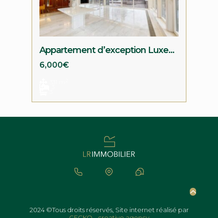
Appartement d’exception Luxembourg-Verlorenkost
6,000€
2
331 m
3
3
2024 ©Tous droits réservés, Site internet réalisé par
GECKO - creative agency