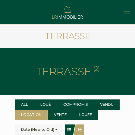
TERRASSE
TERRASSE
(2)
ALL
LOUÉ
COMPROMIS
VENDU
LOCATION
VENTE
LOUÉE
Date (New to Old)